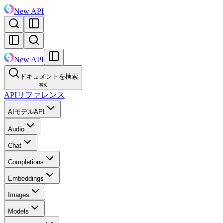
New API
New API
ドキュメントを検索
⌘
K
APIリファレンス
AIモデルAPI
Audio
Chat
Completions
Embeddings
Images
Models