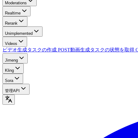
Moderations
Realtime
Rerank
Unimplemented
Videos
ビデオ生成タスクの作成
POST
動画生成タスクの状態を取得
Jimeng
Kling
Sora
管理API