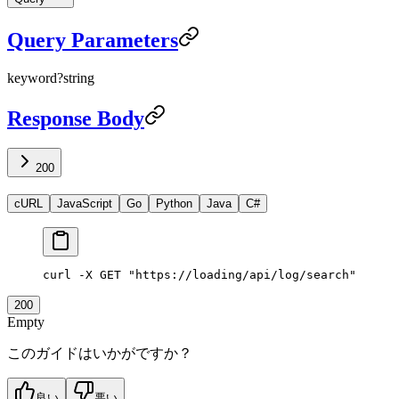
Query Parameters
keyword
?
string
Response Body
200
cURL
JavaScript
Go
Python
Java
C#
curl
 -X
 GET
 "https://loading/api/log/search"
200
Empty
このガイドはいかがですか？
良い
悪い