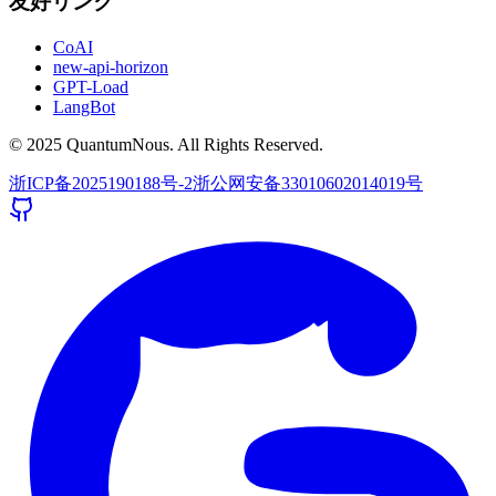
友好リンク
CoAI
new-api-horizon
GPT-Load
LangBot
© 2025 QuantumNous. All Rights Reserved.
浙ICP备2025190188号-2
浙公网安备33010602014019号