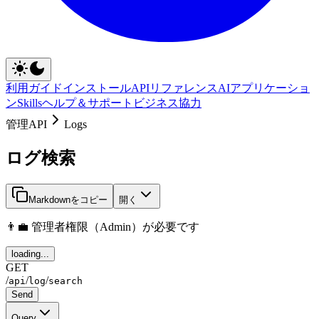
利用ガイド
インストール
APIリファレンス
AIアプリケーショ
ン
Skills
ヘルプ＆サポート
ビジネス協力
管理API
Logs
ログ検索
Markdownをコピー
開く
👨‍💼 管理者権限（Admin）が必要です
loading...
GET
/
/
/
api
log
search
Send
Query