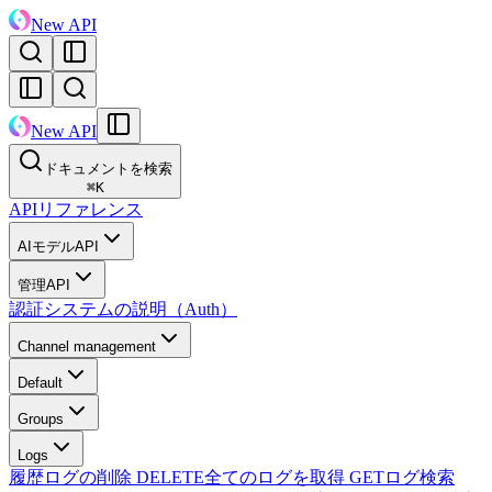
New API
New API
ドキュメントを検索
⌘
K
APIリファレンス
AIモデルAPI
管理API
認証システムの説明（Auth）
Channel management
Default
Groups
Logs
履歴ログの削除
DELETE
全てのログを取得
GET
ログ検索