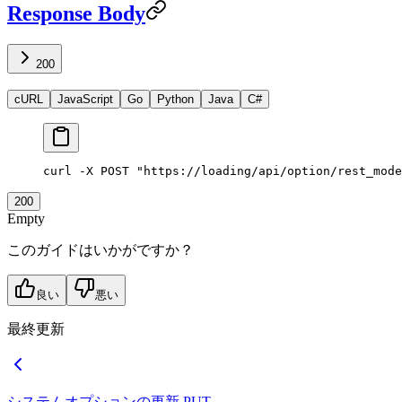
Response Body
200
cURL
JavaScript
Go
Python
Java
C#
curl
 -X
 POST
 "https://loading/api/option/rest_mode
200
Empty
このガイドはいかがですか？
良い
悪い
最終更新
システムオプションの更新
PUT