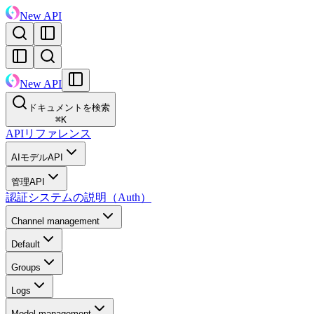
New API
New API
ドキュメントを検索
⌘
K
APIリファレンス
AIモデルAPI
管理API
認証システムの説明（Auth）
Channel management
Default
Groups
Logs
Model management