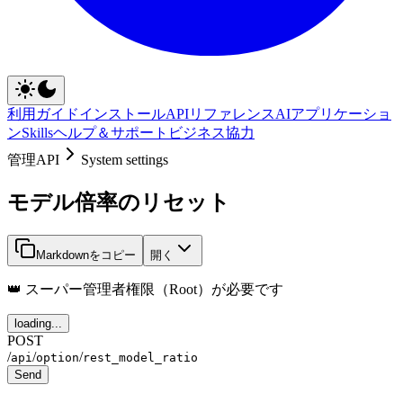
利用ガイド
インストール
APIリファレンス
AIアプリケーショ
ン
Skills
ヘルプ＆サポート
ビジネス協力
管理API
System settings
モデル倍率のリセット
Markdownをコピー
開く
👑 スーパー管理者権限（Root）が必要です
loading...
POST
/
/
/
api
option
rest_model_ratio
Send