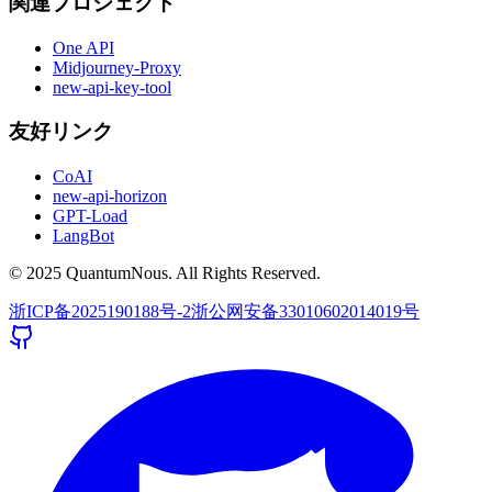
関連プロジェクト
One API
Midjourney-Proxy
new-api-key-tool
友好リンク
CoAI
new-api-horizon
GPT-Load
LangBot
© 2025 QuantumNous. All Rights Reserved.
浙ICP备2025190188号-2
浙公网安备33010602014019号