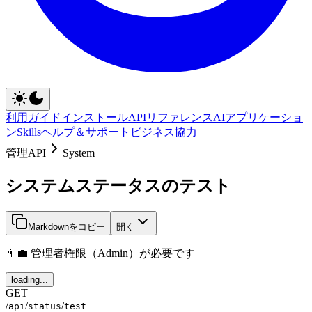
利用ガイド
インストール
APIリファレンス
AIアプリケーショ
ン
Skills
ヘルプ＆サポート
ビジネス協力
管理API
System
システムステータスのテスト
Markdownをコピー
開く
👨‍💼 管理者権限（Admin）が必要です
loading...
GET
/
/
/
api
status
test