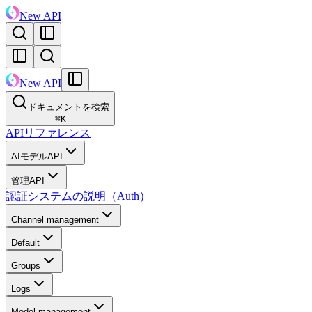
New API
New API
ドキュメントを検索
⌘
K
APIリファレンス
AIモデルAPI
管理API
認証システムの説明（Auth）
Channel management
Default
Groups
Logs
Model management