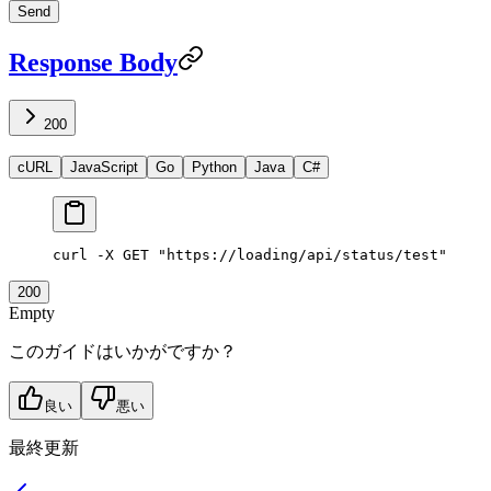
Send
Response Body
200
cURL
JavaScript
Go
Python
Java
C#
curl
 -X
 GET
 "https://loading/api/status/test"
200
Empty
このガイドはいかがですか？
良い
悪い
最終更新