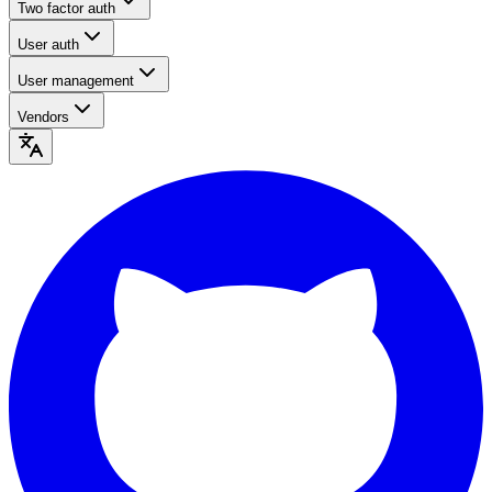
Two factor auth
User auth
User management
Vendors