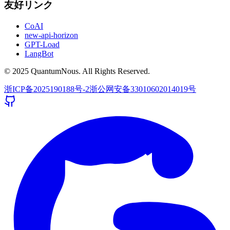
友好リンク
CoAI
new-api-horizon
GPT-Load
LangBot
© 2025 QuantumNous. All Rights Reserved.
浙ICP备2025190188号-2
浙公网安备33010602014019号