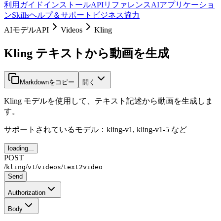
利用ガイド
インストール
APIリファレンス
AIアプリケーショ
ン
Skills
ヘルプ＆サポート
ビジネス協力
AIモデルAPI
Videos
Kling
Kling テキストから動画を生成
Markdownをコピー
開く
Kling モデルを使用して、テキスト記述から動画を生成しま
す。
サポートされているモデル：kling-v1, kling-v1-5 など
loading...
POST
/
/
/
/
kling
v1
videos
text2video
Send
Authorization
Body