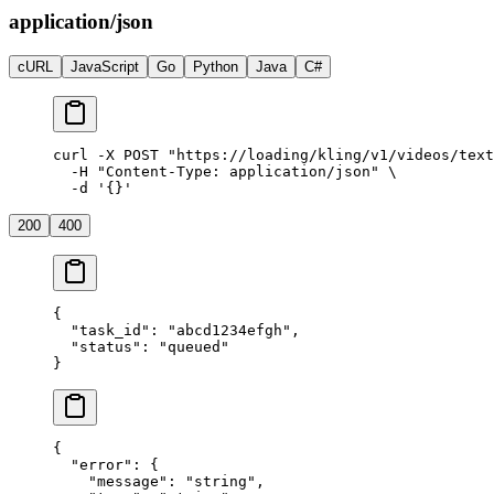
application/json
cURL
JavaScript
Go
Python
Java
C#
curl
 -X
 POST
 "https://loading/kling/v1/videos/text
  -H
 "Content-Type: application/json"
 \
  -d
 '{}'
200
400
{
  "task_id"
: 
"abcd1234efgh"
,
  "status"
: 
"queued"
}
{
  "error"
: {
    "message"
: 
"string"
,