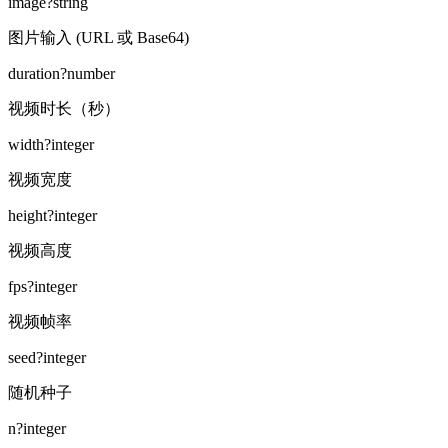
image
?
string
图片输入 (URL 或 Base64)
duration
?
number
视频时长（秒）
width
?
integer
视频宽度
height
?
integer
视频高度
fps
?
integer
视频帧率
seed
?
integer
随机种子
n
?
integer