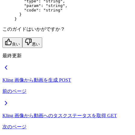
    "type"
: 
"string"
,
    "param"
: 
"string"
,
    "code"
: 
"string"
  }
}
このガイドはいかがですか？
良い
悪い
最終更新
Kling 画像から動画を生成
POST
前のページ
Kling 画像から動画へのタスクステータスを取得
GET
次のページ