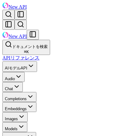
New API
New API
ドキュメントを検索
⌘
K
APIリファレンス
AIモデルAPI
Audio
Chat
Completions
Embeddings
Images
Models