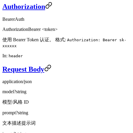
Authorization
BearerAuth
Authorization
Bearer <token>
使用 Bearer Token 认证。 格式:
Authorization: Bearer sk-
xxxxxx
In:
header
Request Body
application/json
model
?
string
模型/风格 ID
prompt
?
string
文本描述提示词