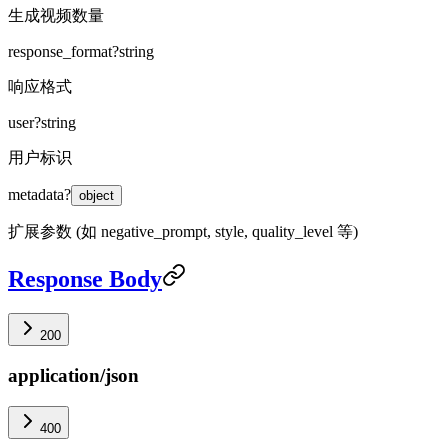
生成视频数量
response_format
?
string
响应格式
user
?
string
用户标识
metadata
?
object
扩展参数 (如 negative_prompt, style, quality_level 等)
Response Body
200
application/json
400