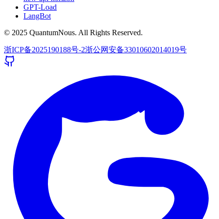
GPT-Load
LangBot
© 2025 QuantumNous. All Rights Reserved.
浙ICP备2025190188号-2
浙公网安备33010602014019号