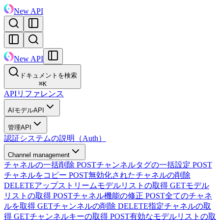
New API
New API
ドキュメントを検索
⌘
K
APIリファレンス
AIモデルAPI
管理API
認証システムの説明（Auth）
Channel management
チャネルの一括削除
POST
チャンネルタグの一括設定
POST
チャネルをコピー
POST
無効化されたチャネルの削除
DELETE
アップストリームモデルリストの取得
GET
モデル
リストの取得
POST
チャネル機能の修正
POST
全てのチャネ
ルを取得
GET
チャンネルの削除
DELETE
指定チャネルの取
得
GET
チャンネルキーの取得
POST
有効なモデルリストの取