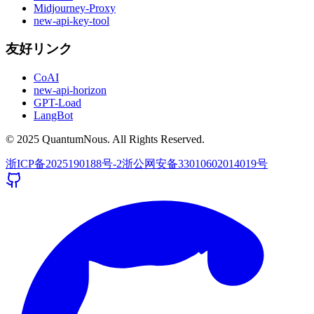
Midjourney-Proxy
new-api-key-tool
友好リンク
CoAI
new-api-horizon
GPT-Load
LangBot
© 2025 QuantumNous. All Rights Reserved.
浙ICP备2025190188号-2
浙公网安备33010602014019号