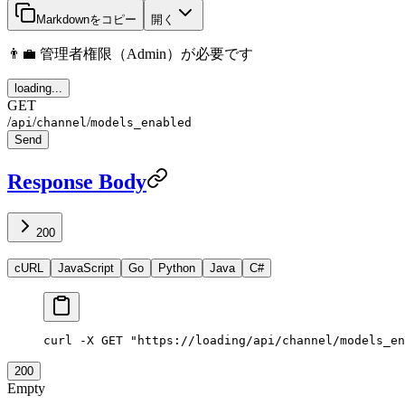
Markdownをコピー
開く
👨‍💼 管理者権限（Admin）が必要です
loading...
GET
/
/
/
api
channel
models_enabled
Send
Response Body
200
cURL
JavaScript
Go
Python
Java
C#
curl
 -X
 GET
 "https://loading/api/channel/models_en
200
Empty