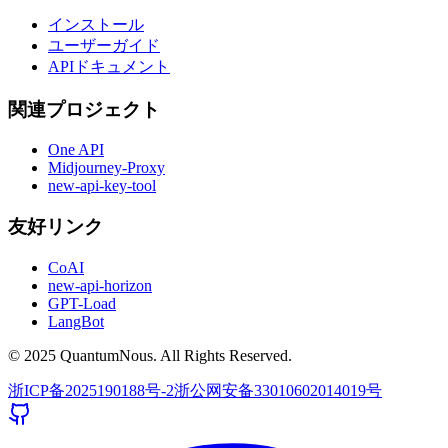
インストール
ユーザーガイド
APIドキュメント
関連プロジェクト
One API
Midjourney-Proxy
new-api-key-tool
友好リンク
CoAI
new-api-horizon
GPT-Load
LangBot
© 2025 QuantumNous. All Rights Reserved.
浙ICP备2025190188号-2
浙公网安备33010602014019号