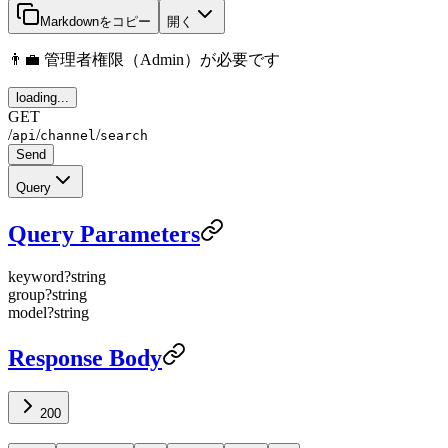
Markdownをコピー
開く
👨‍💼 管理者権限（Admin）が必要です
loading...
GET
/
/
/
api
channel
search
Send
Query
Query Parameters
keyword
?
string
group
?
string
model
?
string
Response Body
200