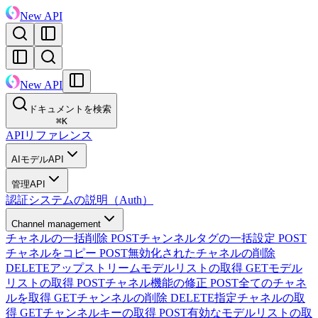
New API
New API
ドキュメントを検索
⌘
K
APIリファレンス
AIモデルAPI
管理API
認証システムの説明（Auth）
Channel management
チャネルの一括削除
POST
チャンネルタグの一括設定
POST
チャネルをコピー
POST
無効化されたチャネルの削除
DELETE
アップストリームモデルリストの取得
GET
モデル
リストの取得
POST
チャネル機能の修正
POST
全てのチャネ
ルを取得
GET
チャンネルの削除
DELETE
指定チャネルの取
得
GET
チャンネルキーの取得
POST
有効なモデルリストの取