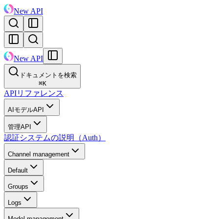
New API
New API
ドキュメントを検索
⌘
K
APIリファレンス
AIモデルAPI
管理API
認証システムの説明（Auth）
Channel management
Default
Groups
Logs
Model management