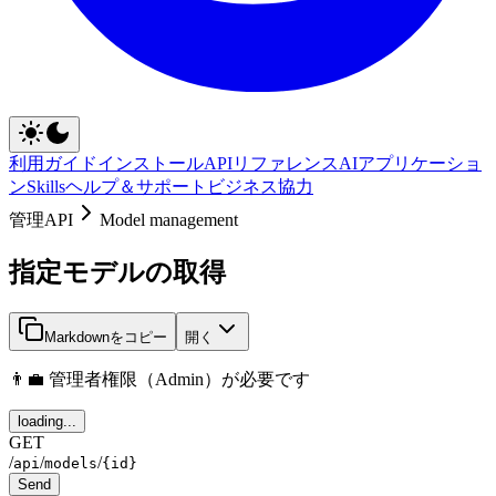
利用ガイド
インストール
APIリファレンス
AIアプリケーショ
ン
Skills
ヘルプ＆サポート
ビジネス協力
管理API
Model management
指定モデルの取得
Markdownをコピー
開く
👨‍💼 管理者権限（Admin）が必要です
loading...
GET
/
/
/
api
models
{id}
Send