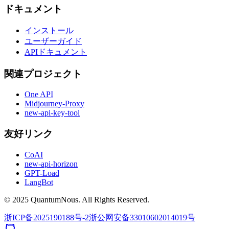
ドキュメント
インストール
ユーザーガイド
APIドキュメント
関連プロジェクト
One API
Midjourney-Proxy
new-api-key-tool
友好リンク
CoAI
new-api-horizon
GPT-Load
LangBot
© 2025 QuantumNous. All Rights Reserved.
浙ICP备2025190188号-2
浙公网安备33010602014019号