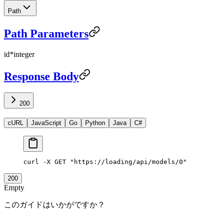
Path
Path Parameters
id
*
integer
Response Body
200
cURL
JavaScript
Go
Python
Java
C#
curl
 -X
 GET
 "https://loading/api/models/0"
200
Empty
このガイドはいかがですか？