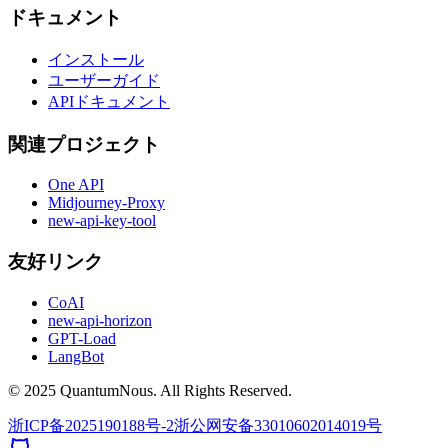
ドキュメント
インストール
ユーザーガイド
APIドキュメント
関連プロジェクト
One API
Midjourney-Proxy
new-api-key-tool
友好リンク
CoAI
new-api-horizon
GPT-Load
LangBot
© 2025 QuantumNous. All Rights Reserved.
浙ICP备2025190188号-2
浙公网安备33010602014019号