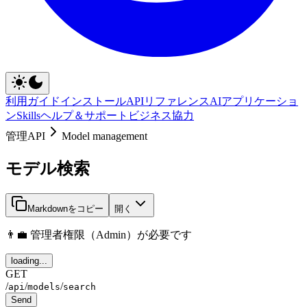
利用ガイド
インストール
APIリファレンス
AIアプリケーショ
ン
Skills
ヘルプ＆サポート
ビジネス協力
管理API
Model management
モデル検索
Markdownをコピー
開く
👨‍💼 管理者権限（Admin）が必要です
loading...
GET
/
/
/
api
models
search
Send