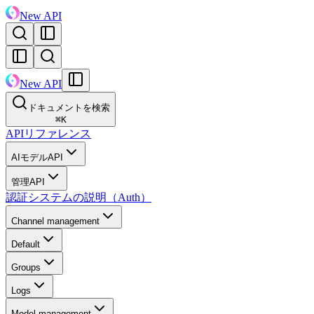
New API
New API
ドキュメントを検索
⌘
K
APIリファレンス
AIモデルAPI
管理API
認証システムの説明（Auth）
Channel management
Default
Groups
Logs
Model management