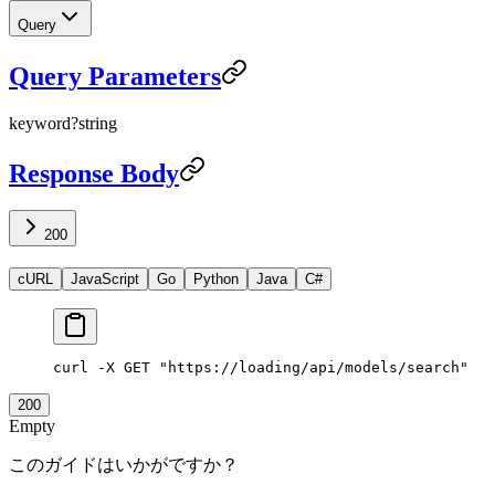
Query
Query Parameters
keyword
?
string
Response Body
200
cURL
JavaScript
Go
Python
Java
C#
curl
 -X
 GET
 "https://loading/api/models/search"
200
Empty
このガイドはいかがですか？