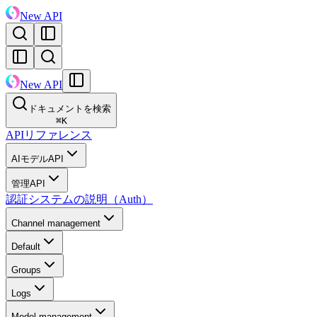
New API
New API
ドキュメントを検索
⌘
K
APIリファレンス
AIモデルAPI
管理API
認証システムの説明（Auth）
Channel management
Default
Groups
Logs
Model management