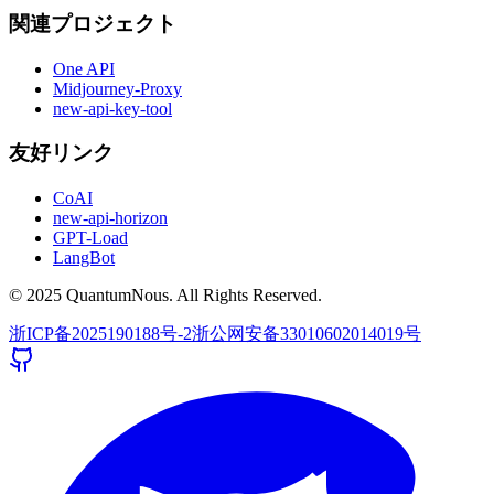
関連プロジェクト
One API
Midjourney-Proxy
new-api-key-tool
友好リンク
CoAI
new-api-horizon
GPT-Load
LangBot
© 2025 QuantumNous. All Rights Reserved.
浙ICP备2025190188号-2
浙公网安备33010602014019号