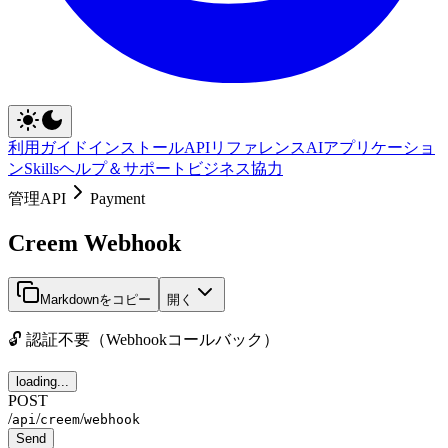
利用ガイド
インストール
APIリファレンス
AIアプリケーショ
ン
Skills
ヘルプ＆サポート
ビジネス協力
管理API
Payment
Creem Webhook
Markdownをコピー
開く
🔓 認証不要（Webhookコールバック）
loading...
POST
/
/
/
api
creem
webhook
Send