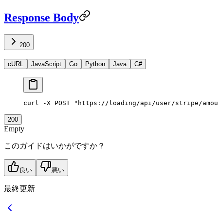
Response Body
200
cURL
JavaScript
Go
Python
Java
C#
curl
 -X
 POST
 "https://loading/api/user/stripe/amou
200
Empty
このガイドはいかがですか？
良い
悪い
最終更新