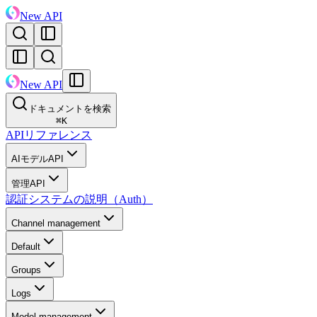
New API
New API
ドキュメントを検索
⌘
K
APIリファレンス
AIモデルAPI
管理API
認証システムの説明（Auth）
Channel management
Default
Groups
Logs
Model management