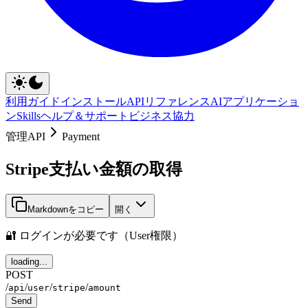
利用ガイド
インストール
APIリファレンス
AIアプリケーショ
ン
Skills
ヘルプ＆サポート
ビジネス協力
管理API
Payment
Stripe支払い金額の取得
Markdownをコピー
開く
🔐 ログインが必要です（User権限）
loading...
POST
/
/
/
/
api
user
stripe
amount
Send