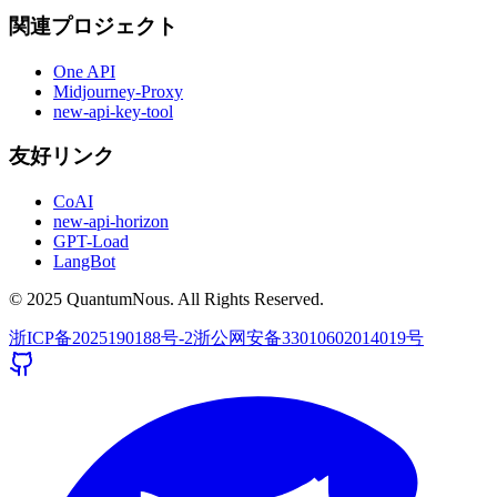
関連プロジェクト
One API
Midjourney-Proxy
new-api-key-tool
友好リンク
CoAI
new-api-horizon
GPT-Load
LangBot
© 2025 QuantumNous. All Rights Reserved.
浙ICP备2025190188号-2
浙公网安备33010602014019号