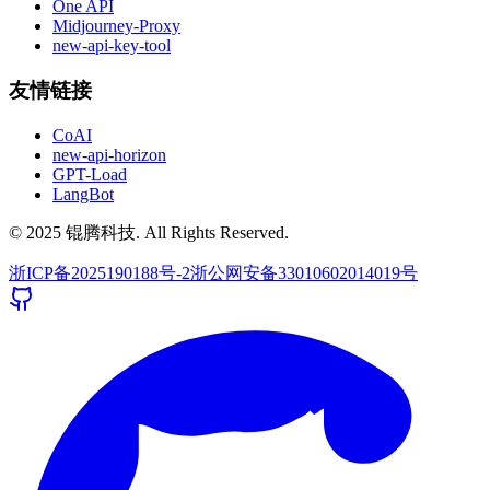
One API
Midjourney-Proxy
new-api-key-tool
友情链接
CoAI
new-api-horizon
GPT-Load
LangBot
© 2025 锟腾科技. All Rights Reserved.
浙ICP备2025190188号-2
浙公网安备33010602014019号