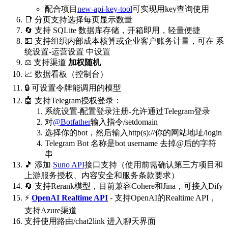
配合项目
new-api-key-tool
可实现用key查询使用
📑 分页支持选择每页显示数量
🔄 支持 SQLite 数据库存储，开箱即用，轻量便捷
💵 支持组织内部成本核算或企业客户账务计量，可在 系
统设置-运营设置 中设置
⚖️ 支持渠道
加权随机
📈 数据看板（控制台）
🔒 可设置令牌能调用的模型
🤖 支持Telegram授权登录：
系统设置-配置登录注册-允许通过Telegram登录
对
@Botfather
输入指令/setdomain
选择你的bot，然后输入http(s)://你的网站地址/login
Telegram Bot 名称是bot username 去掉@后的字符
串
🎵 添加
Suno API
接口支持（使用前需确认第三方项目和
上游服务授权、内容安全和服务条款要求）
🔄 支持Rerank模型，目前兼容Cohere和Jina，可接入Dify
⚡
OpenAI Realtime API
- 支持OpenAI的Realtime API，
支持Azure渠道
支持使用路由/chat2link 进入聊天界面