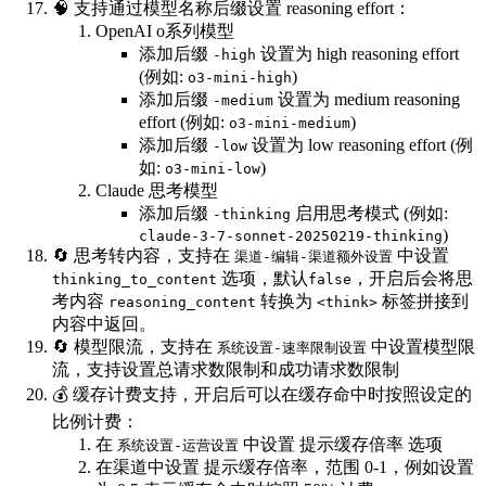
🧠 支持通过模型名称后缀设置 reasoning effort：
OpenAI o系列模型
添加后缀
设置为 high reasoning effort
-high
(例如:
)
o3-mini-high
添加后缀
设置为 medium reasoning
-medium
effort (例如:
)
o3-mini-medium
添加后缀
设置为 low reasoning effort (例
-low
如:
)
o3-mini-low
Claude 思考模型
添加后缀
启用思考模式 (例如:
-thinking
)
claude-3-7-sonnet-20250219-thinking
🔄 思考转内容，支持在
中设置
渠道-编辑-渠道额外设置
选项，默认
，开启后会将思
thinking_to_content
false
考内容
转换为
标签拼接到
reasoning_content
<think>
内容中返回。
🔄 模型限流，支持在
中设置模型限
系统设置-速率限制设置
流，支持设置总请求数限制和成功请求数限制
💰 缓存计费支持，开启后可以在缓存命中时按照设定的
比例计费：
在
中设置 提示缓存倍率 选项
系统设置-运营设置
在渠道中设置 提示缓存倍率，范围 0-1，例如设置