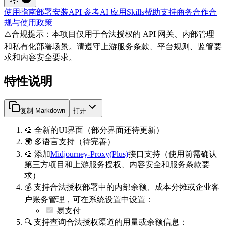
使用指南
部署安装
API 参考
AI 应用
Skills
帮助支持
商务合作
合
规与使用政策
⚠️
合规提示：本项目仅用于合法授权的 API 网关、内部管理
和私有化部署场景。请遵守上游服务条款、平台规则、监管要
求和内容安全要求。
特性说明
复制 Markdown
打开
🎨 全新的UI界面（部分界面还待更新）
🌍 多语言支持（待完善）
🎨 添加
Midjourney-Proxy(Plus)
接口支持（使用前需确认
第三方项目和上游服务授权、内容安全和服务条款要
求）
💰 支持合法授权部署中的内部余额、成本分摊或企业客
户账务管理，可在系统设置中设置：
易支付
🔍 支持查询合法授权渠道的用量或余额信息：