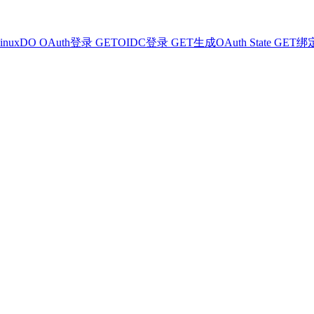
inuxDO OAuth登录
GET
OIDC登录
GET
生成OAuth State
GET
绑定