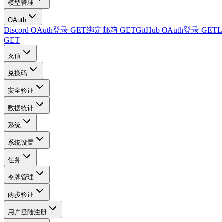
模型管理
OAuth
Discord OAuth登录
GET
绑定邮箱
GET
GitHub OAuth登录
GET
L
GET
充值
兑换码
安全验证
数据统计
系统
系统设置
任务
令牌管理
两步验证
用户登陆注册