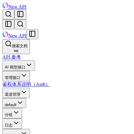
New API
New API
搜索文档
⌘
K
API 参考
AI 模型接口
管理接口
鉴权体系说明（Auth）
渠道管理
default
分组
日志