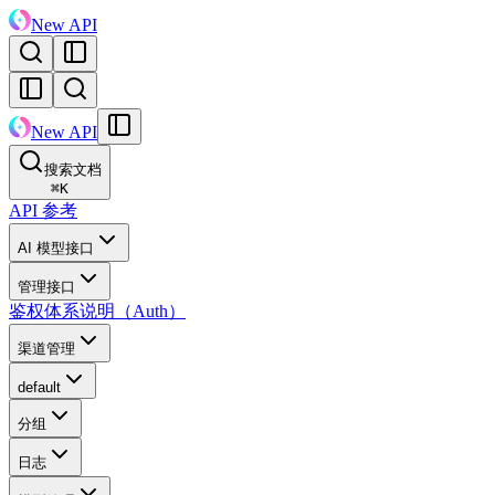
New API
New API
搜索文档
⌘
K
API 参考
AI 模型接口
管理接口
鉴权体系说明（Auth）
渠道管理
default
分组
日志