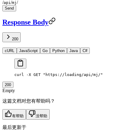
/
/
/
api
mj
Send
Response Body
200
cURL
JavaScript
Go
Python
Java
C#
curl
 -X
 GET
 "https://loading/api/mj/"
200
Empty
这篇文档对您有帮助吗？
有帮助
没帮助
最后更新于