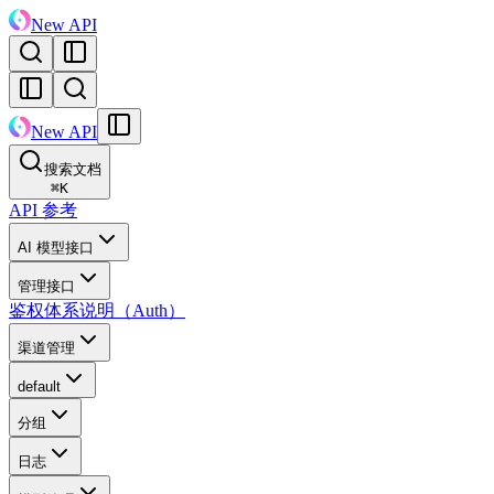
New API
New API
搜索文档
⌘
K
API 参考
AI 模型接口
管理接口
鉴权体系说明（Auth）
渠道管理
default
分组
日志