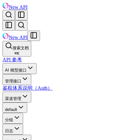
New API
New API
搜索文档
⌘
K
API 参考
AI 模型接口
管理接口
鉴权体系说明（Auth）
渠道管理
default
分组
日志