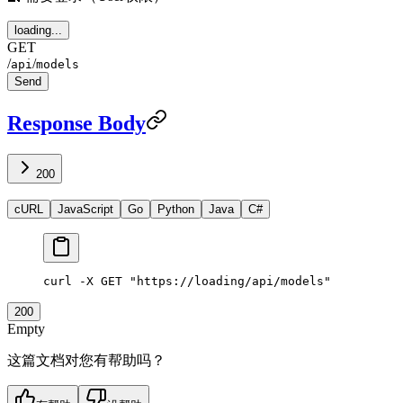
loading...
GET
/
/
api
models
Send
Response Body
200
cURL
JavaScript
Go
Python
Java
C#
curl
 -X
 GET
 "https://loading/api/models"
200
Empty
这篇文档对您有帮助吗？