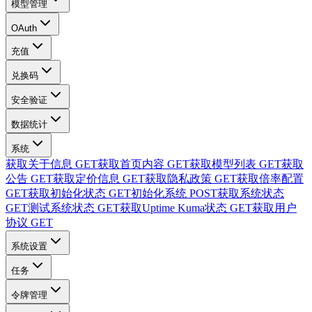
模型管理
OAuth
充值
兑换码
安全验证
数据统计
系统
获取关于信息
GET
获取首页内容
GET
获取模型列表
GET
获取
公告
GET
获取定价信息
GET
获取隐私政策
GET
获取倍率配置
GET
获取初始化状态
GET
初始化系统
POST
获取系统状态
GET
测试系统状态
GET
获取Uptime Kuma状态
GET
获取用户
协议
GET
系统设置
任务
令牌管理