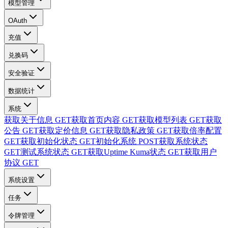
模型管理
OAuth
充值
兑换码
安全验证
数据统计
系统
获取关于信息
GET
获取首页内容
GET
获取模型列表
GET
获取
公告
GET
获取定价信息
GET
获取隐私政策
GET
获取倍率配置
GET
获取初始化状态
GET
初始化系统
POST
获取系统状态
GET
测试系统状态
GET
获取Uptime Kuma状态
GET
获取用户
协议
GET
系统设置
任务
令牌管理