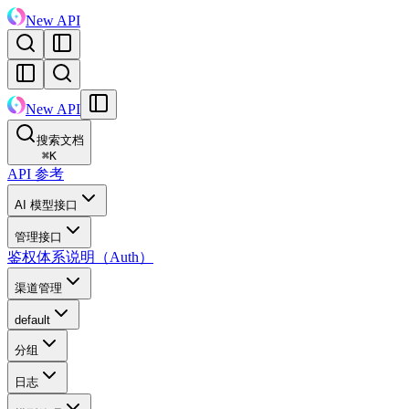
New API
New API
搜索文档
⌘
K
API 参考
AI 模型接口
管理接口
鉴权体系说明（Auth）
渠道管理
default
分组
日志