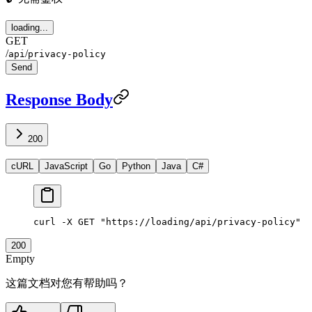
loading...
GET
/
/
api
privacy-policy
Send
Response Body
200
cURL
JavaScript
Go
Python
Java
C#
curl
 -X
 GET
 "https://loading/api/privacy-policy"
200
Empty
这篇文档对您有帮助吗？