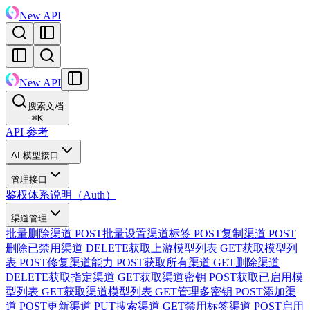
New API
New API
搜索文档
⌘
K
API 参考
AI 模型接口
管理接口
鉴权体系说明（Auth）
渠道管理
批量删除渠道
POST
批量设置渠道标签
POST
复制渠道
POST
删除已禁用渠道
DELETE
获取上游模型列表
GET
获取模型列
表
POST
修复渠道能力
POST
获取所有渠道
GET
删除渠道
DELETE
获取指定渠道
GET
获取渠道密钥
POST
获取已启用模
型列表
GET
获取渠道模型列表
GET
管理多密钥
POST
添加渠
道
POST
更新渠道
PUT
搜索渠道
GET
禁用标签渠道
POST
启用