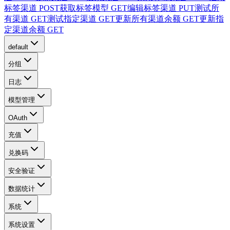
标签渠道
POST
获取标签模型
GET
编辑标签渠道
PUT
测试所
有渠道
GET
测试指定渠道
GET
更新所有渠道余额
GET
更新指
定渠道余额
GET
default
分组
日志
模型管理
OAuth
充值
兑换码
安全验证
数据统计
系统
系统设置