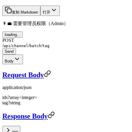
复制 Markdown
打开
👨‍💼 需要管理员权限（Admin）
loading...
POST
/
/
/
/
api
channel
batch
tag
Send
Body
Request Body
application/json
ids
?
array<integer>
tag
?
string
Response Body