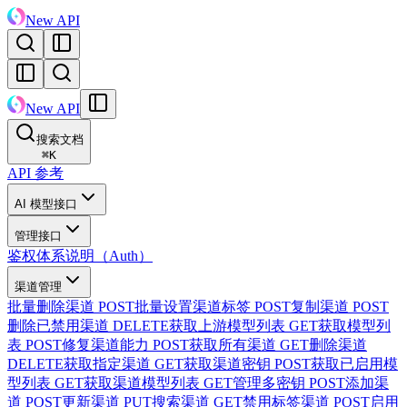
New API
New API
搜索文档
⌘
K
API 参考
AI 模型接口
管理接口
鉴权体系说明（Auth）
渠道管理
批量删除渠道
POST
批量设置渠道标签
POST
复制渠道
POST
删除已禁用渠道
DELETE
获取上游模型列表
GET
获取模型列
表
POST
修复渠道能力
POST
获取所有渠道
GET
删除渠道
DELETE
获取指定渠道
GET
获取渠道密钥
POST
获取已启用模
型列表
GET
获取渠道模型列表
GET
管理多密钥
POST
添加渠
道
POST
更新渠道
PUT
搜索渠道
GET
禁用标签渠道
POST
启用