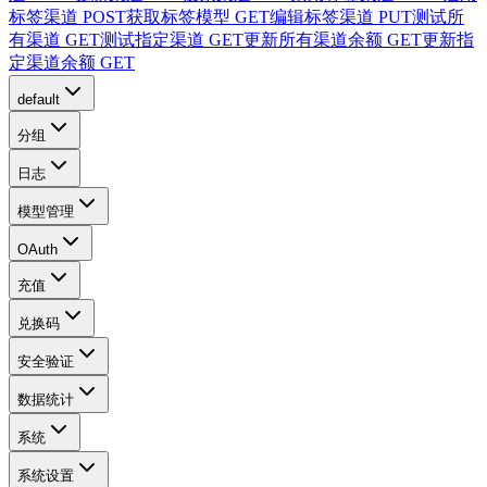
标签渠道
POST
获取标签模型
GET
编辑标签渠道
PUT
测试所
有渠道
GET
测试指定渠道
GET
更新所有渠道余额
GET
更新指
定渠道余额
GET
default
分组
日志
模型管理
OAuth
充值
兑换码
安全验证
数据统计
系统
系统设置