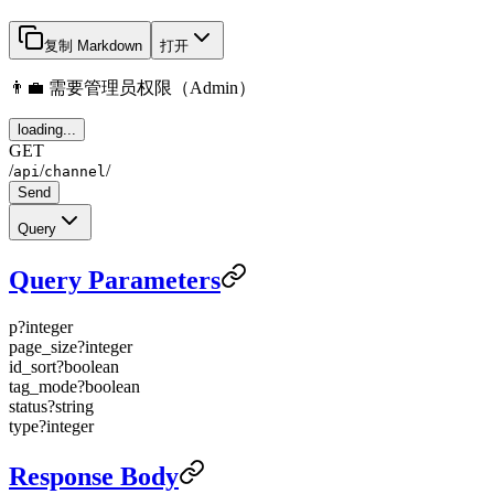
复制 Markdown
打开
👨‍💼 需要管理员权限（Admin）
loading...
GET
/
/
/
api
channel
Send
Query
Query Parameters
p
?
integer
page_size
?
integer
id_sort
?
boolean
tag_mode
?
boolean
status
?
string
type
?
integer
Response Body