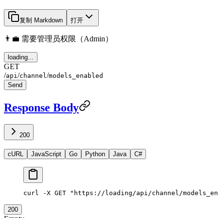
复制 Markdown
打开
👨‍💼 需要管理员权限（Admin）
loading...
GET
/
/
/
api
channel
models_enabled
Send
Response Body
200
cURL
JavaScript
Go
Python
Java
C#
curl
 -X
 GET
 "https://loading/api/channel/models_en
200