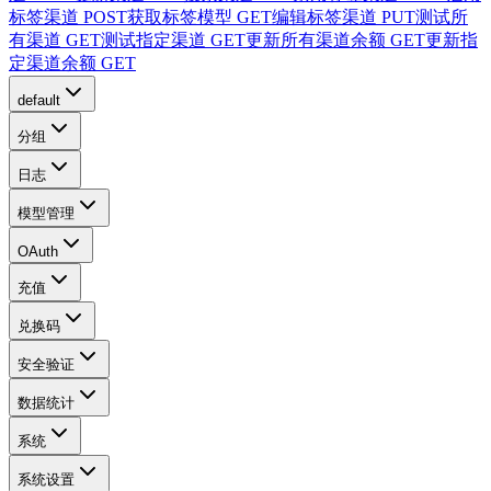
标签渠道
POST
获取标签模型
GET
编辑标签渠道
PUT
测试所
有渠道
GET
测试指定渠道
GET
更新所有渠道余额
GET
更新指
定渠道余额
GET
default
分组
日志
模型管理
OAuth
充值
兑换码
安全验证
数据统计
系统
系统设置