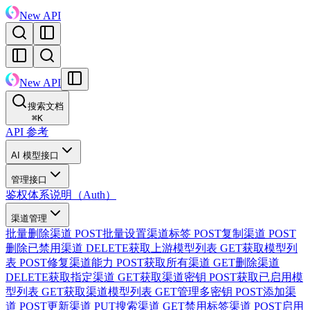
New API
New API
搜索文档
⌘
K
API 参考
AI 模型接口
管理接口
鉴权体系说明（Auth）
渠道管理
批量删除渠道
POST
批量设置渠道标签
POST
复制渠道
POST
删除已禁用渠道
DELETE
获取上游模型列表
GET
获取模型列
表
POST
修复渠道能力
POST
获取所有渠道
GET
删除渠道
DELETE
获取指定渠道
GET
获取渠道密钥
POST
获取已启用模
型列表
GET
获取渠道模型列表
GET
管理多密钥
POST
添加渠
道
POST
更新渠道
PUT
搜索渠道
GET
禁用标签渠道
POST
启用