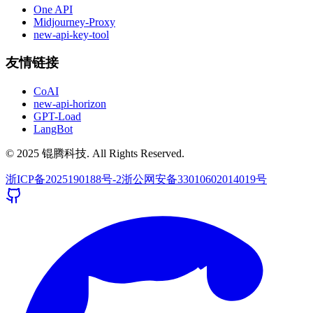
One API
Midjourney-Proxy
new-api-key-tool
友情链接
CoAI
new-api-horizon
GPT-Load
LangBot
© 2025 锟腾科技. All Rights Reserved.
浙ICP备2025190188号-2
浙公网安备33010602014019号