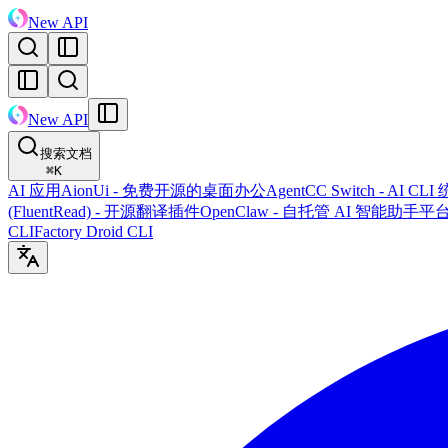
New API
New API
搜索文档
⌘
K
AI 应用
AionUi - 免费开源的桌面办公Agent
CC Switch - AI 
(FluentRead) - 开源翻译插件
OpenClaw - 自托管 AI 智能助手平
CLI
Factory Droid CLI