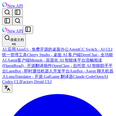
New API
New API
搜索文档
⌘
K
AI 应用
AionUi - 免费开源的桌面办公Agent
CC Switch - AI CLI
统一管理工具
Cherry Studio - 桌面 AI 客户端
DeepChat - 全功能
AI Agent客户端
Memoh - 容器化 AI 智能体平台
流畅阅读
(FluentRead) - 开源翻译插件
OpenClaw - 自托管 AI 智能助手平
台
LangBot - 即时通信机器人开发平台
AstrBot - Agent 聊天机器
人
LunaTranslator - 开源 GalGame 翻译器
Claude Code
OpenAI
Codex CLI
Factory Droid CLI